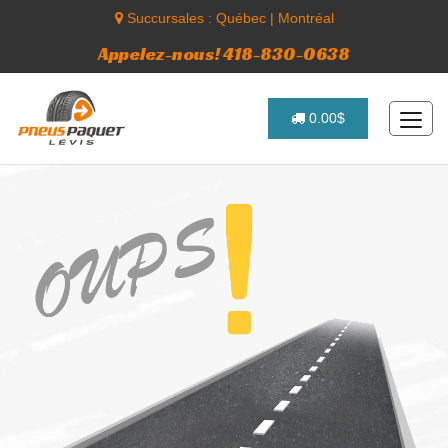
Succursales :
Québec
|
Montréal
Appelez-nous! 418-830-0638
0.00$