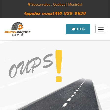
Succursales :
Québec
|
Montréal
Appelez-nous! 418-830-0638
0.00$