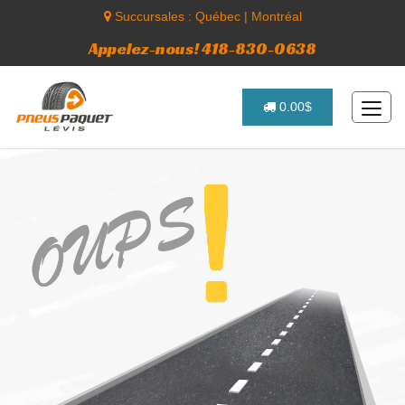
Succursales :
Québec
|
Montréal
Appelez-nous! 418-830-0638
0.00$