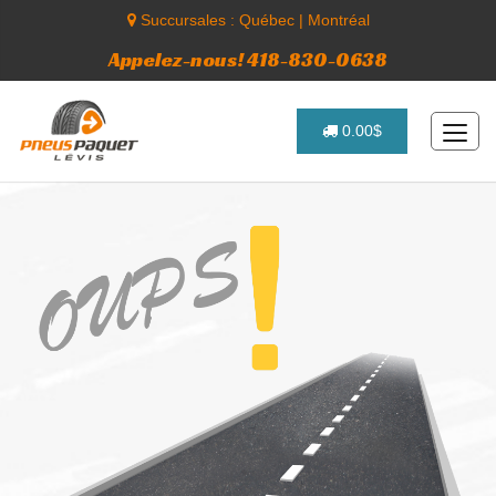
Succursales :
Québec
|
Montréal
Appelez-nous! 418-830-0638
0.00$