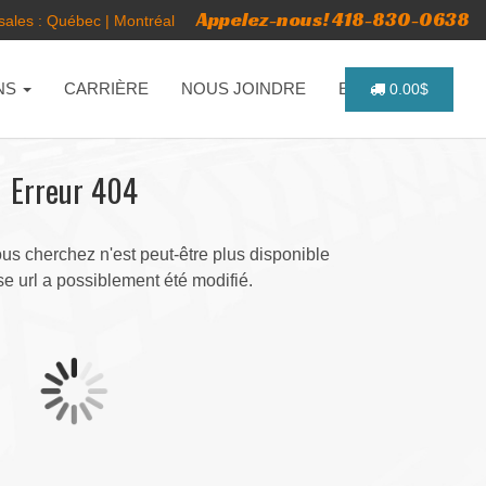
Appelez-nous! 418-830-0638
ales :
Québec
|
Montréal
NS
CARRIÈRE
NOUS JOINDRE
ENGLISH
0.00$
Erreur 404
s cherchez n'est peut-être plus disponible
e url a possiblement été modifié.