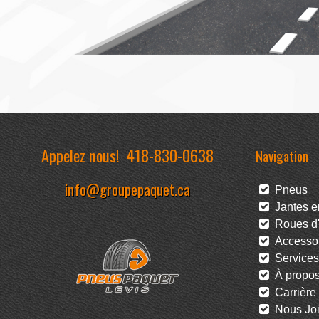
Appelez nous!
418-830-0638
Navigation
info@groupepaquet.ca
Pneus
Jantes en
Roues d'
Accessoi
Services
À propo
Carrière
Nous Joi