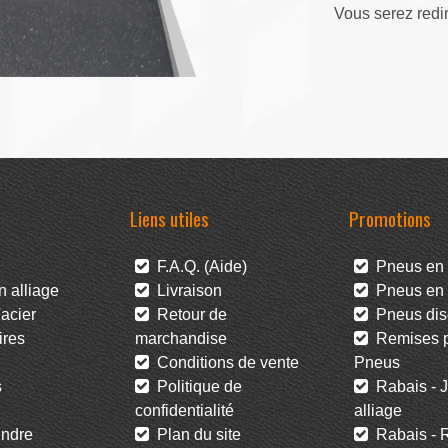
Vous serez redi
Liens utiles
Promotions
F.A.Q. (Aide)
Pneus en 
 alliage
Livraison
Pneus en l
acier
Retour de
Pneus dis
res
marchandise
Remises po
Conditions de vente
Pneus
s
Politique de
Rabais - J
confidentialité
alliage
ndre
Plan du site
Rabais - R