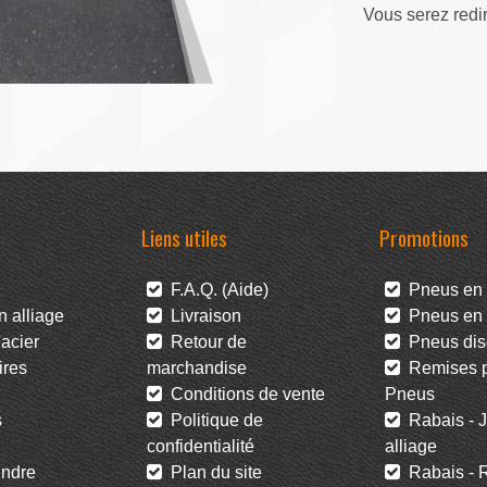
Vous serez redi
Liens utiles
Promotions
F.A.Q. (Aide)
Pneus en 
 alliage
Livraison
Pneus en l
acier
Retour de
Pneus dis
res
marchandise
Remises po
Conditions de vente
Pneus
s
Politique de
Rabais - J
confidentialité
alliage
ndre
Plan du site
Rabais - R