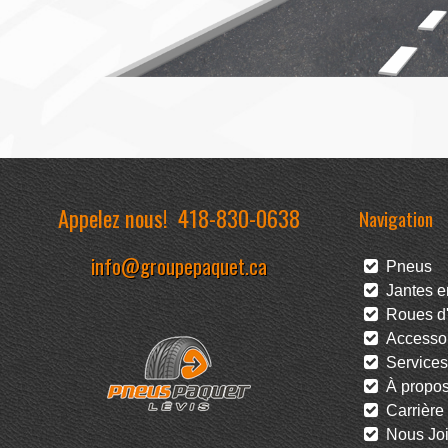
Appelez nous!
418-830-0638
Navigation
info@groupepaquet.ca
Pneus
Jantes en
Roues d'
Accessoi
Services
À propo
Carrière
Nous Joi