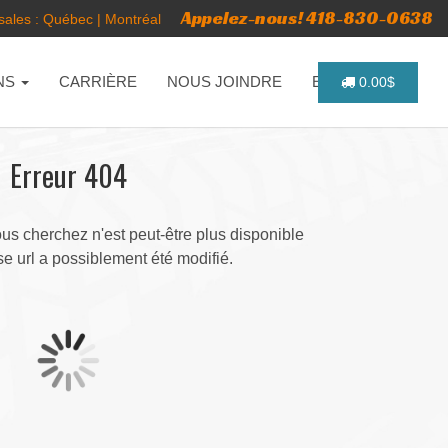
Appelez-nous! 418-830-0638
ales :
Québec
|
Montréal
NS
CARRIÈRE
NOUS JOINDRE
ENGLISH
0.00$
Erreur 404
s cherchez n'est peut-être plus disponible
e url a possiblement été modifié.