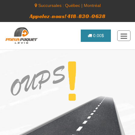
Succursales :
Québec
|
Montréal
Appelez-nous! 418-830-0638
0.00$