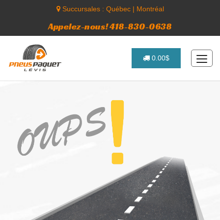
Succursales :
Québec
|
Montréal
Appelez-nous! 418-830-0638
0.00$