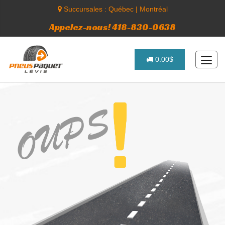
Succursales :
Québec
|
Montréal
Appelez-nous! 418-830-0638
0.00$