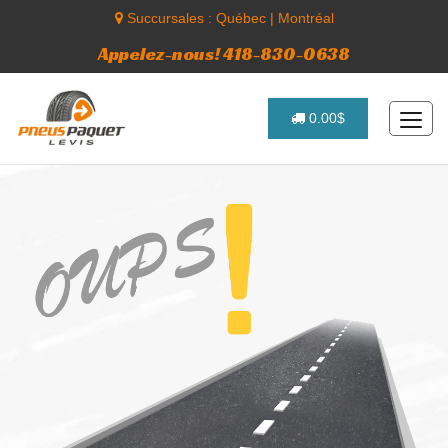
Succursales :
Québec
|
Montréal
Appelez-nous! 418-830-0638
0.00$