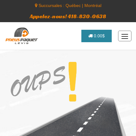
Succursales :
Québec
|
Montréal
Appelez-nous! 418-830-0638
0.00$