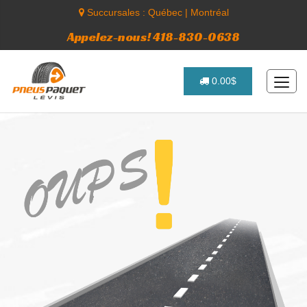
Succursales :
Québec
|
Montréal
Appelez-nous! 418-830-0638
0.00$