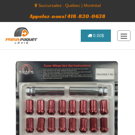
Succursales :
Québec
|
Montréal
Appelez-nous! 418-830-0638
0.00$