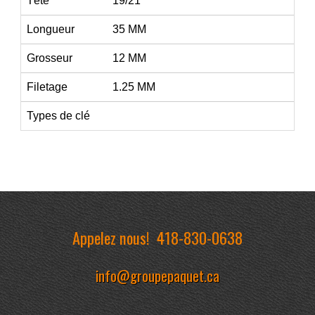
Tête
19/21
Longueur
35 MM
Grosseur
12 MM
Filetage
1.25 MM
Types de clé
Appelez nous!
418-830-0638
info@groupepaquet.ca