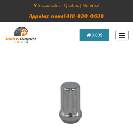
Succursales :
Québec
|
Montréal
Appelez-nous! 418-830-0638
0.00$