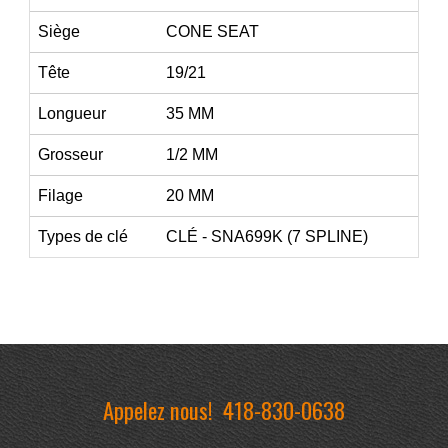
Siège
CONE SEAT
Tête
19/21
Longueur
35 MM
Grosseur
1/2 MM
Filage
20 MM
Types de clé
CLÉ - SNA699K (7 SPLINE)
Appelez nous!
418-830-0638